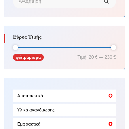
Εύρος Τιμής
Τιμή:
20 €
—
230 €
φιλτράρισμα
Ελάχιστη
Μέγιστη
τιμή
τιμή
Αποτυπωτικά
Υλικά αναγόμωσης
Εμφρακτικά