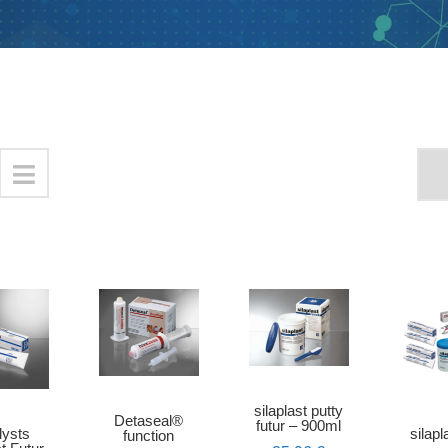
silaplast putty
Detaseal®
futur – 900ml
lysts
silapl
function