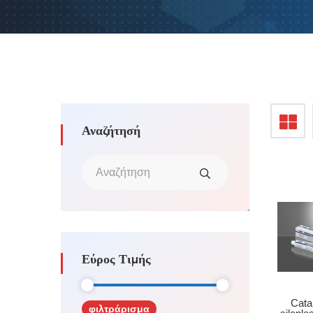
Αναζήτησή
Εύρος Τιμής
Cata
φιλτράρισμα