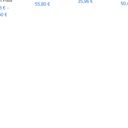
st Futur
35,96
€
50
55,80
€
98
€
–
60
€