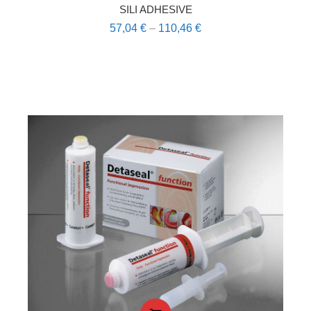
SILI ADHESIVE
57,04
€
–
110,46
€