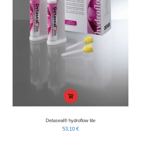
Detaseal® hydroflow lite
53,10
€