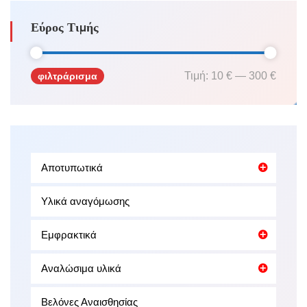
Εύρος Τιμής
Τιμή:
10 €
—
300 €
φιλτράρισμα
Ελάχιστη
Μέγιστη
τιμή
τιμή
Αποτυπωτικά
Υλικά αναγόμωσης
Εμφρακτικά
Αναλώσιμα υλικά
Βελόνες Αναισθησίας