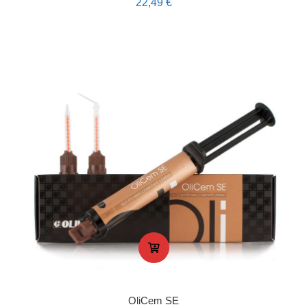
22,49
€
OliCem SE