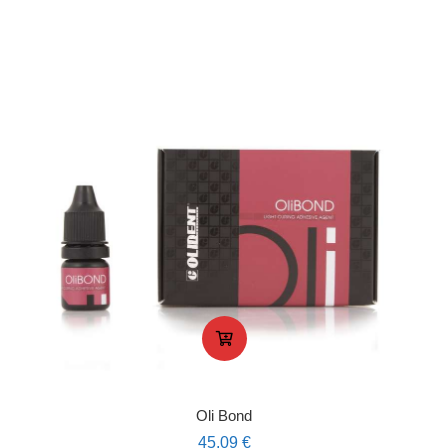
Oli Bond
45,09
€