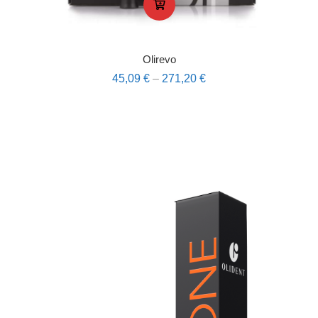
Olirevo
45,09
€
–
271,20
€