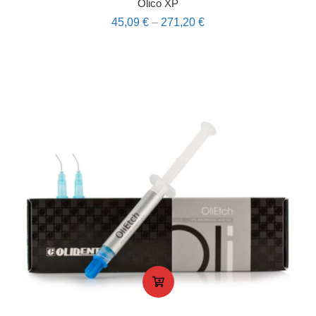
Olico XP
45,09
€
–
271,20
€