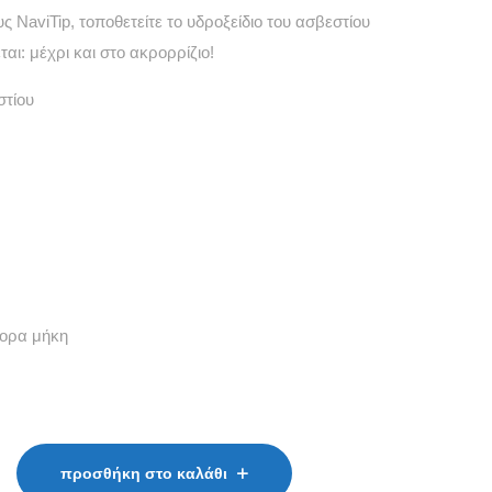
ς NaviTip, τοποθετείτε το υδροξείδιο του ασβεστίου
αι: μέχρι και στο ακρορρίζιο!
στίου
φορα μήκη
προσθήκη στο καλάθι