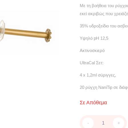
Με τη βοήθεια του ρύγχου
εκεί ακριβώς που χρειάζετ
35% υδροξείδιο του ασβε
Υψηλό pH 12,5
Ακτινοσκιερό
UltraCal Σετ:
4 x 1,2ml σύριγγες,
20 ρύγχη NaniTip σε διά
Σε Απόθεμα
UltraCal
-
+
XS