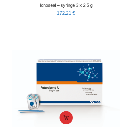
Ionoseal – syringe 3 x 2,5 g
172,21
€