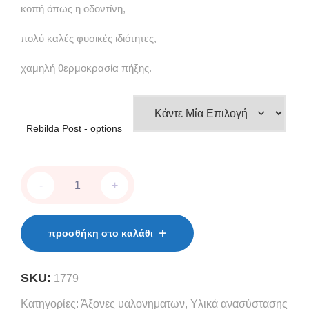
κοπή όπως η οδοντίνη,
πολύ καλές φυσικές ιδιότητες,
χαμηλή θερμοκρασία πήξης.
Rebilda Post - options
Rebilda
-
+
Post
-
drill
quantity
προσθήκη στο καλάθι
SKU:
1779
Κατηγορίες:
Άξονες υαλονηματων
,
Υλικά ανασύστασης