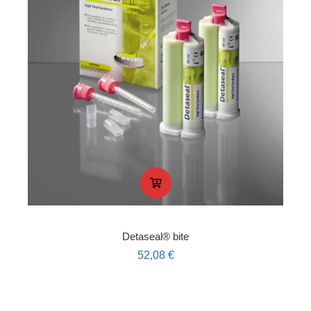
Detaseal® bite
52,08
€