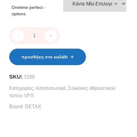
Onetime perfect -
options
onetime
-
+
perfect
quantity
προσθήκη στο καλάθι
SKU:
3288
Κατηγορίες:
Αποτυπωτικά
,
Σιλικόνες αθροιστικού
τύπου VPS
Brand:
DETAX