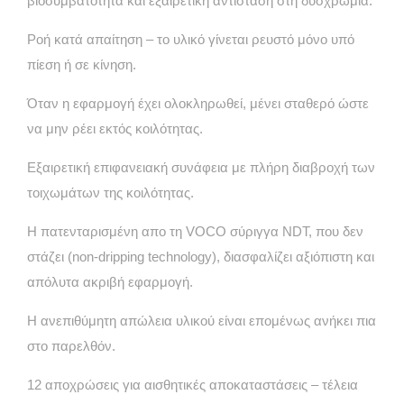
βιοσυμβατότητα και εξαιρετική αντίσταση στη δυσχρωμία.
Ροή κατά απαίτηση – το υλικό γίνεται ρευστό μόνο υπό
πίεση ή σε κίνηση.
Όταν η εφαρμογή έχει ολοκληρωθεί, μένει σταθερό ώστε
να μην ρέει εκτός κοιλότητας.
Εξαιρετική επιφανειακή συνάφεια με πλήρη διαβροχή των
τοιχωμάτων της κοιλότητας.
Η πατενταρισμένη απο τη VOCO σύριγγα NDT, που δεν
στάζει (non-dripping technology), διασφαλίζει αξιόπιστη και
απόλυτα ακριβή εφαρμογή.
Η ανεπιθύμητη απώλεια υλικού είναι επομένως ανήκει πια
στο παρελθόν.
12 αποχρώσεις για αισθητικές αποκαταστάσεις – τέλεια