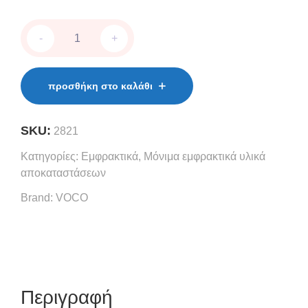
Admira
-
+
Fusion
Flow
-
syringe
προσθήκη στο καλάθι
2
x
2
SKU:
2821
g
quantity
Κατηγορίες:
Εμφρακτικά
,
Μόνιμα εμφρακτικά υλικά
αποκαταστάσεων
Brand:
VOCO
Περιγραφή