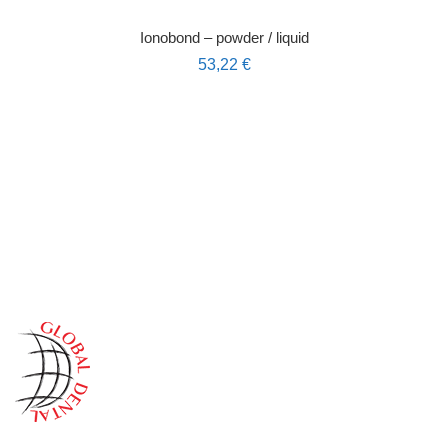
Ionobond – powder / liquid
53,22
€