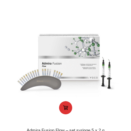
Admira Fusion Flow – set syringe 5 x 2 g