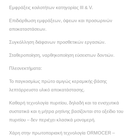
Εμφράξεις κοιλοτήτων κατηγορίας III & V.
Επιδιόρθωση εμφράξεων, όψεων και προσωρινών
αποκαταστάσεων.
Συγκόλληση διάφανων προσθετικών εργασιών.
Σταθεροποίηση, ναρθηκοποίηση εύσειστων δοντιών.
Πλεονεκτήματα:
Το παγκοσμίως πρώτο αμιγώς κεραμικής-βάσης
λεπτόρρευστο υλικό αποκατάστασης.
Kαθαρή τεχνολογία πυριτίου, δηλαδή και τα ενισχυτικά
συστατικά και η μήτρα ρητίνης βασίζονται στο οξείδιο του
πυριτίου – δεν περιέχει κλασικά μονομερή.
Χάρη στην πρωτοποριακή τεχνολογία ORMOCER –