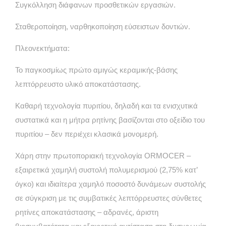
Συγκόλληση διάφανων προσθετικών εργασιών.
Σταθεροποίηση, ναρθηκοποίηση εύσειστων δοντιών.
Πλεονεκτήματα:
Το παγκοσμίως πρώτο αμιγώς κεραμικής-βάσης
λεπτόρρευστο υλικό αποκατάστασης.
Kαθαρή τεχνολογία πυριτίου, δηλαδή και τα ενισχυτικά
συστατικά και η μήτρα ρητίνης βασίζονται στο οξείδιο του
πυριτίου – δεν περιέχει κλασικά μονομερή.
Χάρη στην πρωτοποριακή τεχνολογία ORMOCER –
εξαιρετικά χαμηλή συστολή πολυμερισμού (2,75% κατ’
όγκο) και ιδιαίτερα χαμηλό ποσοστό δυνάμεων συστολής
σε σύγκριση με τις συμβατικές λεπτόρρευστες σύνθετες
ρητίνες αποκατάστασης – αδρανές, άριστη