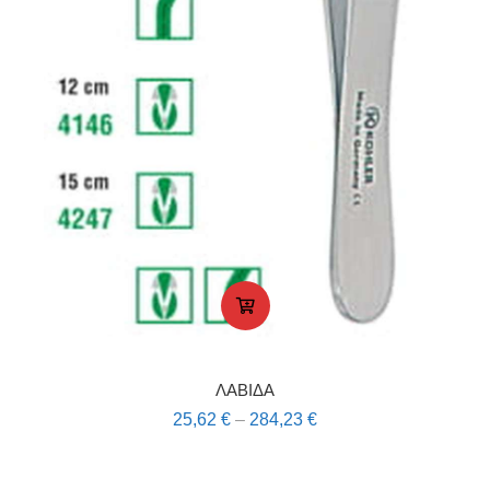
ΛΑΒΙΔΑ
25,62
€
–
284,23
€