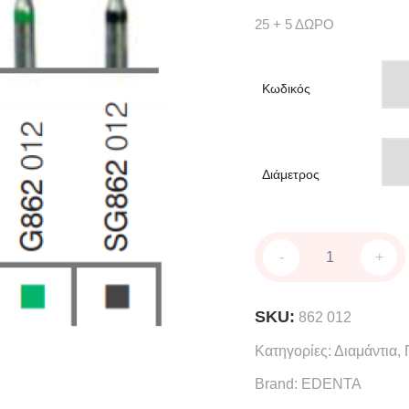
25 + 5 ΔΩΡΟ
Κωδικός
Διάμετρος
Διαμάντια
-
+
τροχίσματος
και
φινιρίσματος
SKU:
862
862 012
quantity
Κατηγορίες:
Διαμάντια
,
Brand:
EDENTA