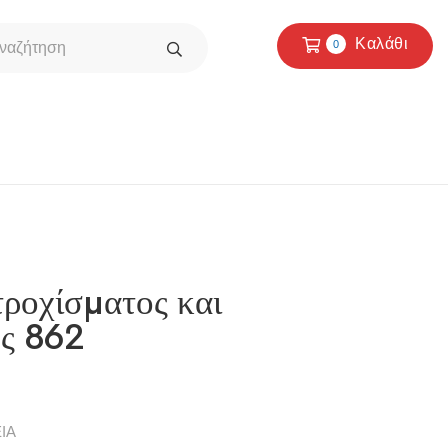
Καλάθι
0
τροχίσματος και
ος 862
ΙΑ