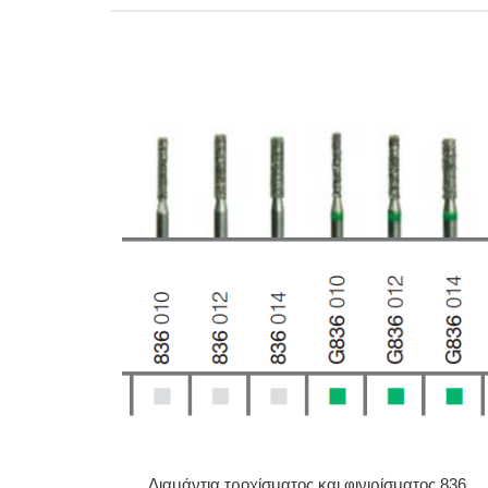
Διαμάντια τροχίσματος και φινιρίσματος 836