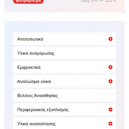
Τιμή:
0 €
—
120 €
φιλτράρισμα
Ελάχιστη
Μέγιστη
τιμή
τιμή
Αποτυπωτικά
Υλικά αναγόμωσης
Εμφρακτικά
Αναλώσιμα υλικά
Βελόνες Αναισθησίας
Περιφερειακός εξοπλισμός
Υλικά ανασύστασης