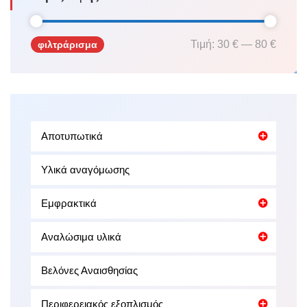
Τιμή:
30 €
—
80 €
φιλτράρισμα
Ελάχιστη
Μέγιστη
τιμή
τιμή
Αποτυπωτικά
Υλικά αναγόμωσης
Εμφρακτικά
Αναλώσιμα υλικά
Βελόνες Αναισθησίας
Περιφερειακός εξοπλισμός