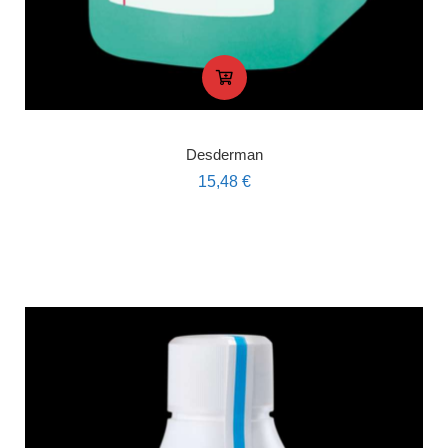
Desderman
15,48
€