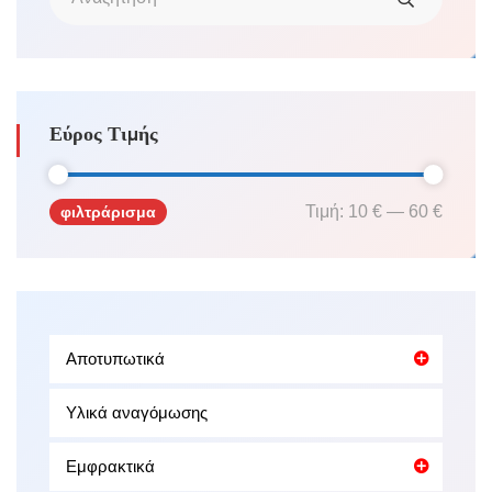
Εύρος Τιμής
Τιμή:
10 €
—
60 €
φιλτράρισμα
Ελάχιστη
Μέγιστη
τιμή
τιμή
Αποτυπωτικά
Υλικά αναγόμωσης
Εμφρακτικά