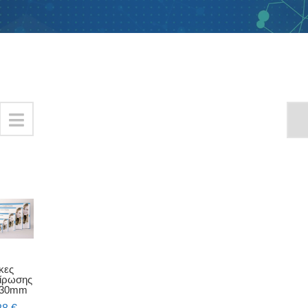
κες
ίρωσης
230mm