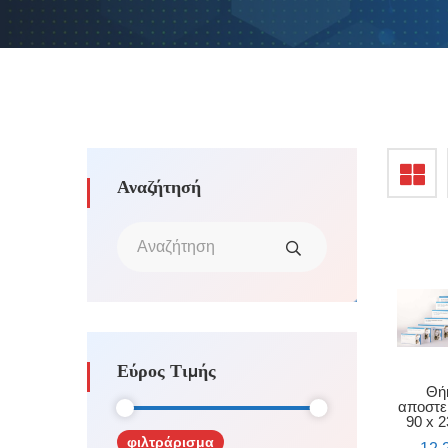
Αναζήτησή
Εύρος Τιμής
Θή
αποστε
90 x 
φιλτράρισμα