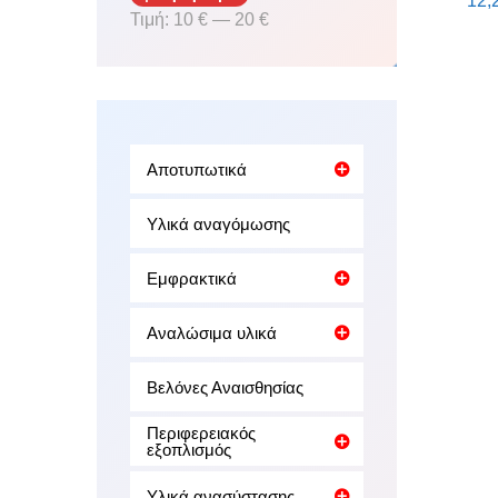
12,
Ελάχιστη
Μέγιστη
Τιμή:
10 €
—
20 €
τιμή
τιμή
Αποτυπωτικά
Υλικά αναγόμωσης
Εμφρακτικά
Αναλώσιμα υλικά
Βελόνες Αναισθησίας
Περιφερειακός
εξοπλισμός
Υλικά ανασύστασης