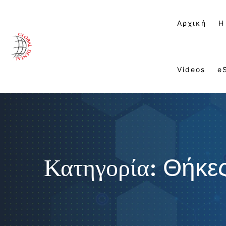
Αρχική
Η
Videos
e
Κατηγορία:
Θήκε